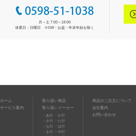
月～土 7:00～18:00
休業日：日曜日 ※GW・お盆・年末年始を除く
ホーム
取り扱い商品
商品のご注文について
サービス案内
取り扱いメーカー
会社案内
お問い合わせ
・あ行
・か行
・さ行
・た行
・な行
・は行
・ま行
・や行